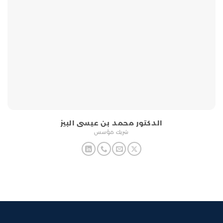
اﻟﺪﻛﺘﻮر ﻣﺤﻤﺪ ﺑﻦ ﻋﻴﺴﻰ اﻟﺒﻴﺰ
ﺷﺮﻳﻚ ﻣﺆﺳﺲ