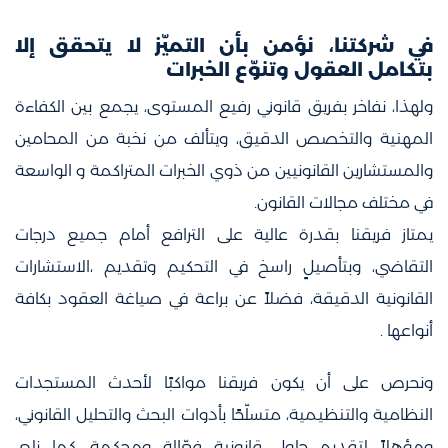
ﻓﻲ ﺷﺮﻛﺘﻨﺎ، ﻧﺆﻣﻦ ﺑﺄن اﻟﺘﻤﻴّﺰ ﻻ ﻳﺘﺤﻘﻖ إﻻ
ﺑﺘﻜﺎﻣﻞ اﻟﻌﻘﻮل وﺗﻨﻮّع اﻟﺨﺒﺮات
وﻟﻬﺬا، ﻧﻔﺎﺧﺮ ﺑﻔﺮﻳﻖ ﻗﺎﻧﻮﻧﻲ رﻓﻴﻊ اﻟﻤﺴﺘﻮى، ﻳﺠﻤﻊ ﺑﻴﻦ اﻟﻜﻔﺎءة
اﻟﻤﻬﻨﻴﺔ واﻟﺘﺨﺼﺺ اﻟﺪﻗﻴﻖ، وﻳﺘﺄﻟﻒ ﻣﻦ ﻧﺨﺒﺔ ﻣﻦ اﻟﻤﺤﺎﻣﻴﻦ
واﻟﻤﺴﺘﺸﺎرﻳﻦ اﻟﻘﺎﻧﻮﻧﻴﻴﻦ ﻣﻦ ذوي اﻟﺨﺒﺮات اﻟﻤﺘﺮاﻛﻤﺔ و اﻟﻮاﺳﻌﺔ
ﻓﻲ ﻣﺨﺘﻠﻒ ﻣﺠﺎﻻت اﻟﻘﺎﻧﻮن.
ﻳﻤﺘﺎز ﻓﺮﻳﻘﻨﺎ ﺑﻘﺪرة ﻋﺎﻟﻴﺔ ﻋﻠﻰ اﻟﺘﺮاﻓﻊ أﻣﺎم ﺟﻤﻴﻊ درﺟﺎت
اﻟﺘﻘﺎﺿﻲ، وﺑﺘﺄﺻﻴﻞٍ راﺳﺦ ﻓﻲ اﻟﺘﺤﻜﻴﻢ وﺗﻘﺪﻳﻢ ،اﻻﺳﺘﺸﺎرات
اﻟﻘﺎﻧﻮﻧﻴﺔ اﻟﺪﻗﻴﻘﺔ، ﻓﻀﻼً ﻋﻦ ﺑﺮاﻋﺔ ﻓﻲ ﺻﻴﺎﻏﺔ اﻟﻌﻘﻮد ﺑﻜﺎﻓﺔ
أﻧﻮاﻋﻬﺎ .
وﻧﺤﺮص ﻋﻠﻰ أن ﻳﻜﻮن ﻓﺮﻳﻘﻨﺎ ﻣﻮاﻛﺒًﺎ ﻷﺣﺪث اﻟﻤﺴﺘﺠﺪات
اﻟﻨﻈﺎﻣﻴﺔ واﻟﺘﻨﻈﻴﻤﻴﺔ، ﻣﺘﺴﻠّﺤًﺎ ﺑﺄدوات اﻟﺒﺤﺚ واﻟﺘﺤﻠﻴﻞ اﻟﻘﺎﻧﻮﻧﻲ،
وﻣﺆﻫﻼً ﻟﺘﻘﺪﻳﻢ ﺣﻠﻮل ﻗﺎﻧﻮﻧﻴﺔ ﻓﻌّﺎﻟﺔ وﻣﺤﻜﻤﺔ، ﻛﻤﺎ ﻧﻠﺒﻲ