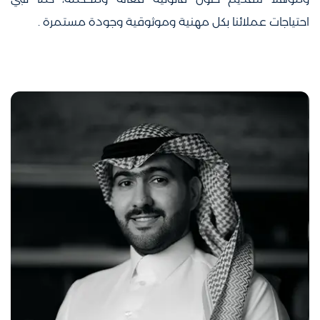
اﺣﺘﻴﺎﺟﺎت ﻋﻤﻼﺋﻨﺎ ﺑﻜﻞ ﻣﻬﻨﻴﺔ وﻣﻮﺛﻮﻗﻴﺔ وﺟﻮدة ﻣﺴﺘﻤﺮة .