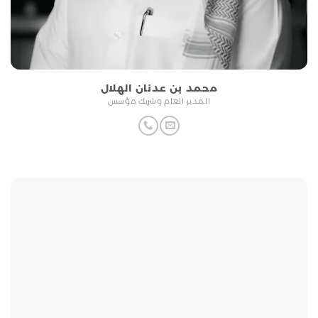
محمد بن عدنان الهلال
اﻟﻤﺪﻳﺮ اﻟﻌﺎم وﺷﺮﻳﻚ ﻣﺆﺳﺲ